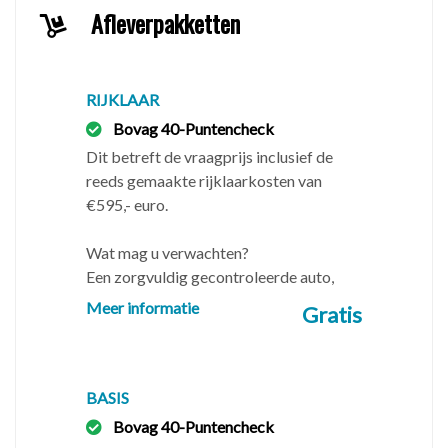
Uw auto inruilen?
Afleverpakketten
✅ Stuur foto's via WhatsApp naar 06-33222237
✅ Geef het kenteken en de huidige kilometerstand
door
RIJKLAAR
✅ Vermeld eventuele schades en/of gebreken
Bovag 40-Puntencheck
Dit betreft de vraagprijs inclusief de
Wat kunt u van ons verwachten
reeds gemaakte rijklaarkosten van
✅ Een APK technisch gecontroleerde auto
€595,- euro.
✅ Noodzakelijk uitgevoerd onderhoud
✅ Geen adviespunten of verborgen gebreken
Wat mag u verwachten?
Een zorgvuldig gecontroleerde auto,
-------------------------------------------------------------
inclusief 3 maanden BOVAG-Service.
Meer informatie
Gratis
-------------------------------------------------------------
--------------------------
Openingstijden
BASIS
Wij werken uitsluitend op afspraak, hiervoor zijn wij 6
Bovag 40-Puntencheck
dagen per week telefonisch of via WhatsApp