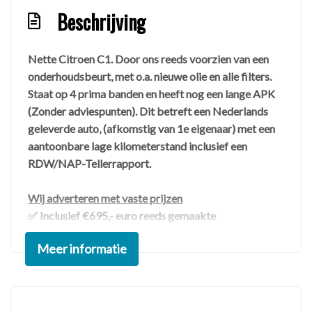
Beschrijving
Nette Citroen C1. Door ons reeds voorzien van een
onderhoudsbeurt, met o.a. nieuwe olie en alle filters.
Staat op 4 prima banden en heeft nog een lange APK
(Zonder adviespunten). Dit betreft een Nederlands
geleverde auto, (afkomstig van 1e eigenaar) met een
aantoonbare lage kilometerstand inclusief een
RDW/NAP-Tellerrapport.
Wij adverteren met vaste prijzen
✅ Inclusief €695,- euro reeds gemaakte
rijklaarkosten
Meer informatie
✅ Inclusief de BOVAG 40-Puntencheck
✅ Inclusief 3 maanden Servicegarantie (Optioneel 6-
12 maanden Garantie, zie website)