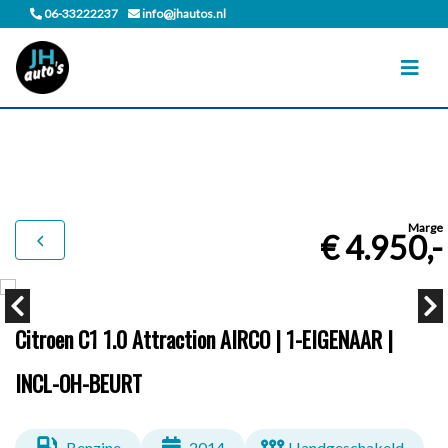
06-33222237
info@jhautos.nl
Marge
€ 4.950,-
Citroen C1 1.0 Attraction AIRCO | 1-EIGENAAR |
INCL-OH-BEURT
Benzine
2014
Handgeschakeld