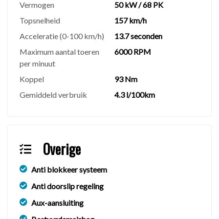
Vermogen
50 kW / 68 PK
⚠️
Disclaimer
Topsnelheid
157 km/h
AAN ONZE INTERNETSITE KUNNEN GEEN
RECHTEN WORDEN ONTLEEND, ALLE
Acceleratie (0-100 km/h)
13.7 seconden
ADVERTENTIES ZIJN ONDER VOORBEHOUD VAN
Maximum aantal toeren
6000 RPM
PUBLICATIEFOUTEN, CONTROLEER ZELF
per minuut
ZORGVULDIG ALLE OPTIES WELKE MOGELIJK
Koppel
93 Nm
UW KEUZE BIJ AANKOOP KUNNEN
Gemiddeld verbruik
4.3 l/100km
BEINVLOEDEN.
Overige
Anti blokkeer systeem
Anti doorslip regeling
Aux-aansluiting