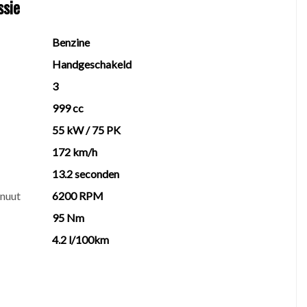
ssie
orgvuldig gecontroleerd alvorens deze worden
Benzine
ervicegarantie. Kijk voor de voorwaarden en het
Handgeschakeld
3
999 cc
55 kW / 75 PK
172 km/h
13.2 seconden
inuut
6200 RPM
95 Nm
4.2 l/100km
 VOORBEHOUD VAN PUBLICATIEFOUTEN,
LOEDEN.