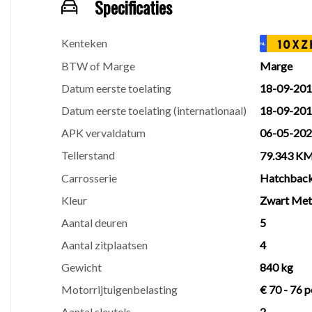
Specificaties
Wij zijn een RDW-erkend bedrijf en aangesloten bij
Kenteken
10XZ
verkocht. Mochten er op korte termijn toch gebreken
NL
actuele aanbod met grote scherpe foto's op onze web
BTW of Marge
Marge
Datum eerste toelating
18-09-20
Graag tot ziens bij,
Datum eerste toelating (internationaal)
18-09-20
JH auto's
APK vervaldatum
06-05-20
M.J. van Olmstraat 33
Tellerstand
79.343 K
9672 AE Winschoten
Carrosserie
Hatchbac
info@jhautos.nl
Kleur
Zwart Meta
www.jhautos.nl
Aantal deuren
5
⚠️
Disclaimer
Aantal zitplaatsen
4
AAN ONZE INTERNETSITE KUNNEN GEEN RECH
Gewicht
840 kg
CONTROLEER ZELF ZORGVULDIG ALLE OPTIES 
Motorrijtuigenbelasting
€ 70 - 76 p
Aantal sleutels
2