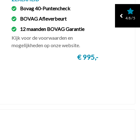
Bovag 40-Puntencheck
4.8 / 5
BOVAG Afleverbeurt
12 maanden BOVAG Garantie
Kijk voor de voorwaarden en
mogelijkheden op onze website.
€ 995,-
n volledige betaling.
en mag wettelijk tot een maximum van € 3000,- per
en gehanteerd wordt).