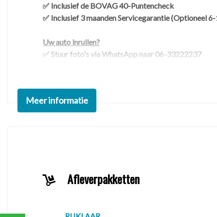
✅ Inclusief de BOVAG 40-Puntencheck
✅ Inclusief 3 maanden Servicegarantie (Optioneel 6-
Uw auto inruilen?
✅ Stuur foto's via WhatsApp naar 06-33222237
✅ Geef het kenteken en de huidige kilometerstand d
✅ Vermeld eventuele schades en/of gebreken
Meer informatie
Wat kunt u van ons verwachten
✅ Een APK technisch gecontroleerde auto
✅ Noodzakelijk uitgevoerd onderhoud
✅ Geen adviespunten of verborgen gebreken
------------------------------------------------------------
Afleverpakketten
Openingstijden
Wij werken uitsluitend op afspraak, hiervoor zijn wi
✔️ Ma t/m Vr 9.00-18.00
RIJKLAAR