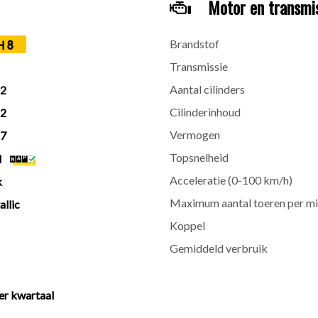
Motor en transmi
 de BOVAG-brancheorganistatie, al onze occasions zijn dan ook z
Brandstof
H8
 ontstaan dan kunt u gebruik maken van onze 3 maanden interne S
site.
Transmissie
Aantal cilinders
12
Cilinderinhoud
12
Vermogen
27
Topsnelheid
M
Acceleratie (0-100 km/h)
k
Maximum aantal toeren per m
llic
Koppel
Gemiddeld verbruik
TEN WORDEN ONTLEEND, ALLE ADVERTENTIES ZIJN ONDER
WELKE MOGELIJK UW KEUZE BIJ AANKOOP KUNNEN BEINV
er kwartaal