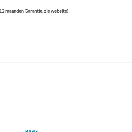
12 maanden Garantie, zie website)
oor
--------------------------------------------------------------------------
j 6 dagen per week telefonisch of via WhatsApp bereikbaar.
BASIS