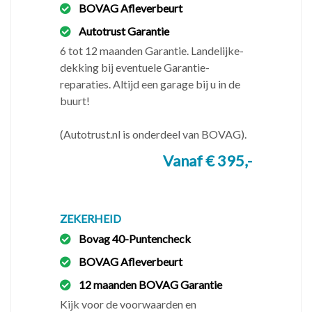
BOVAG Afleverbeurt
dagen per week telefonisch of via WhatsApp
bereikbaar.
Autotrust Garantie
✔️ Ma t/m Vr 9.00-18.00
6 tot 12 maanden Garantie. Landelijke-
✔️ Zaterdag 10.00-17.00
dekking bij eventuele Garantie-
❌ Zondags gesloten
reparaties. Altijd een garage bij u in de
buurt!
Bel
📞
06-33.2222.37 of 💬 WhatsApp om
teleurstellingen te voorkomen.
(Autotrust.nl is onderdeel van BOVAG).
Vanaf € 395,-
V
eel gestelde vragen
◾️
Heb ik ook garantie?
Kijk voor de voorwaarde en
mogelijkheden op onze website.
◾️
Doen jullie ook onderhoud en reparatie?
ZEKERHEID
Nee, wij zijn
een BOVAG autobedrijf en geen garagebedrijf.
Bovag 40-Puntencheck
◾️
Is inruilen mogelijk?
Ja, inruil is mogelijk, maar
BOVAG Afleverbeurt
uitsluitend op basis van handelswaarde.
12 maanden BOVAG Garantie
◾️
Krijg ik ook korting zonder inruil?
Nee, anders
Kijk voor de voorwaarden en
kunnen wij geen 3 maanden Servicegarantie verlenen.