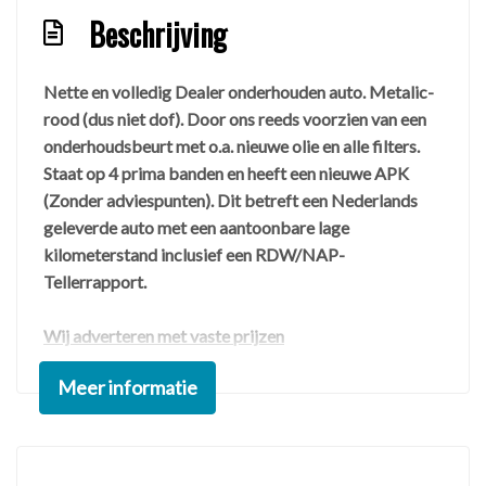
Beschrijving
Nette en volledig Dealer onderhouden auto. Metalic-
rood (dus niet dof). Door ons reeds voorzien van een
onderhoudsbeurt met o.a. nieuwe olie en alle filters.
Staat op 4 prima banden en heeft een nieuwe APK
(Zonder adviespunten). Dit betreft een Nederlands
geleverde auto met een aantoonbare lage
kilometerstand inclusief een RDW/NAP-
Tellerrapport.
Wij adverteren met vaste prijzen
✅ Inclusief €695,- euro reeds gemaakte
Meer informatie
rijklaarkosten
✅ Inclusief de BOVAG 40-Puntencheck
✅ Inclusief 3 maanden Servicegarantie (Optioneel 6-
12 maanden Garantie, zie website)