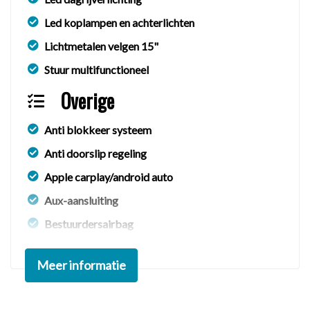
Led koplampen en achterlichten
Lichtmetalen velgen 15"
Stuur multifunctioneel
Overige
Anti blokkeer systeem
Anti doorslip regeling
Apple carplay/android auto
Aux-aansluiting
Bestuurdersairbag
Bluetooth
Meer informatie
Brake assist system
Connected services