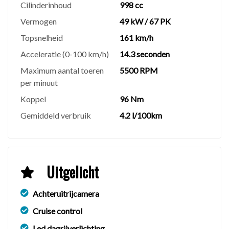
Cilinderinhoud
998 cc
Vermogen
49 kW / 67 PK
⚠️
Disclaimer
AAN ONZE INTERNETSITE KUNNEN GEEN
Topsnelheid
161 km/h
RECHTEN WORDEN ONTLEEND, ALLE
Acceleratie (0-100 km/h)
14.3 seconden
ADVERTENTIES ZIJN ONDER VOORBEHOUD VAN
Maximum aantal toeren
5500 RPM
PUBLICATIEFOUTEN, CONTROLEER ZELF
per minuut
ZORGVULDIG ALLE OPTIES WELKE MOGELIJK
Koppel
96 Nm
UW KEUZE BIJ AANKOOP KUNNEN
BEINVLOEDEN.
Gemiddeld verbruik
4.2 l/100km
Uitgelicht
Achteruitrijcamera
Cruise control
Led dagrijverlichting