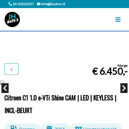
06-33222237
info@jhautos.nl
Marge
€ 6.450,-
Citroen C1 1.0 e-VTi Shine CAM | LED | KEYLESS |
INCL-BEURT
Benzine
2014
Handgeschakeld