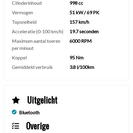
Cilinderinhoud
998 cc
Vermogen
51 kW / 69 PK
⚠️
Disclaimer
AAN ONZE INTERNETSITE KUNNEN GEEN
Topsnelheid
157 km/h
RECHTEN WORDEN ONTLEEND, ALLE
Acceleratie (0-100 km/h)
19.7 seconden
ADVERTENTIES ZIJN ONDER VOORBEHOUD VAN
Maximum aantal toeren
6000 RPM
PUBLICATIEFOUTEN, CONTROLEER ZELF
per minuut
ZORGVULDIG ALLE OPTIES WELKE MOGELIJK
Koppel
95 Nm
UW KEUZE BIJ AANKOOP KUNNEN
BEINVLOEDEN.
Gemiddeld verbruik
3.8 l/100km
Uitgelicht
Bluetooth
Overige