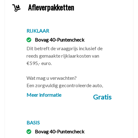
Afleverpakketten
Uw auto inruilen?
✅ Stuur foto's via WhatsApp naar 06-33222237
✅ Geef het kenteken en de huidige kilometerstand
RIJKLAAR
door
Bovag 40-Puntencheck
✅ Vermeld eventuele schades en/of gebreken
Dit betreft de vraagprijs inclusief de
reeds gemaakte rijklaarkosten van
Wat kunt u van ons verwachten
€595,- euro.
✅ Een APK technisch gecontroleerde auto
✅ Noodzakelijk uitgevoerd onderhoud
Wat mag u verwachten?
✅ Geen adviespunten of verborgen gebreken
Een zorgvuldig gecontroleerde auto,
inclusief 3 maanden BOVAG-Service.
Meer informatie
Gratis
-------------------------------------------------------------
-------------------------------------------------------------
--------------------------
BASIS
Openingstijden
Bovag 40-Puntencheck
Wij werken uitsluitend op afspraak, hiervoor zijn wij 6