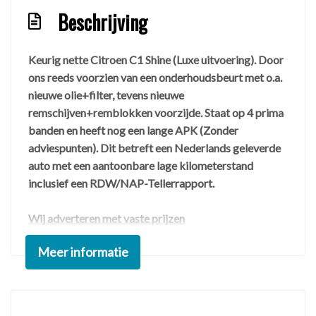
Beschrijving
Keurig nette Citroen C1 Shine (Luxe uitvoering). Door
ons reeds voorzien van een onderhoudsbeurt met o.a.
nieuwe olie+filter, tevens nieuwe
remschijven+remblokken voorzijde. Staat op 4 prima
banden en heeft nog een lange APK (Zonder
adviespunten). Dit betreft een Nederlands geleverde
auto met een aantoonbare lage kilometerstand
inclusief een RDW/NAP-Tellerrapport.
Wij adverteren met vaste prijzen
✅ Inclusief €695,- euro reeds gemaakte
Meer informatie
rijklaarkosten
✅ Inclusief de BOVAG 40-Puntencheck
✅ Inclusief 3 maanden Servicegarantie (Optioneel 6-
12 maanden Garantie, zie website)