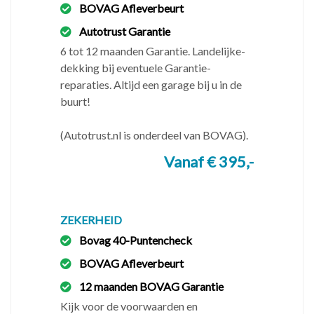
BOVAG Afleverbeurt
dagen per week telefonisch of via WhatsApp
bereikbaar.
Autotrust Garantie
✔️ Ma t/m Vr 9.00-18.00
6 tot 12 maanden Garantie. Landelijke-
✔️ Zaterdag 10.00-17.00
dekking bij eventuele Garantie-
❌ Zondags gesloten
reparaties. Altijd een garage bij u in de
buurt!
Bel
📞
06-33.2222.37 of 💬 WhatsApp om
teleurstellingen te voorkomen.
(Autotrust.nl is onderdeel van BOVAG).
Vanaf € 395,-
V
eel gestelde vragen
◾️
Heb ik ook garantie?
Kijk voor de voorwaarde en
mogelijkheden op onze website.
◾️
Doen jullie ook onderhoud en reparatie?
ZEKERHEID
Nee, wij zijn
een BOVAG autobedrijf en geen garagebedrijf.
Bovag 40-Puntencheck
◾️
Is inruilen mogelijk?
Ja, inruil is mogelijk, maar
BOVAG Afleverbeurt
uitsluitend op basis van handelswaarde.
12 maanden BOVAG Garantie
◾️
Krijg ik ook korting zonder inruil?
Nee, anders
Kijk voor de voorwaarden en
kunnen wij geen 3 maanden Servicegarantie verlenen.