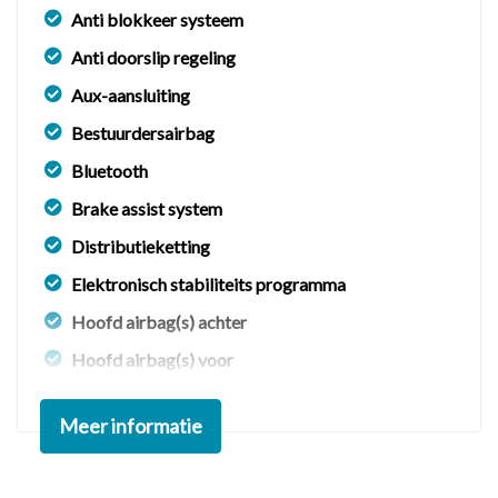
Anti blokkeer systeem
Anti doorslip regeling
Aux-aansluiting
Bestuurdersairbag
Bluetooth
Brake assist system
Distributieketting
Elektronisch stabiliteits programma
Hoofd airbag(s) achter
Hoofd airbag(s) voor
Koplampen in hoogte verstelbaar
Meer informatie
Metallic lak
Nationale auto pas