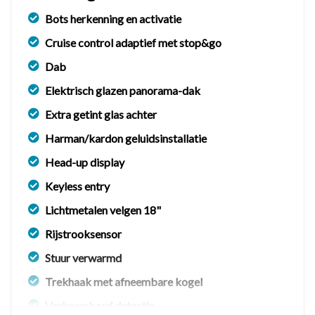
ZORGVULDIG ALLE OPTIES WELKE MOGELIJK
Bots herkenning en activatie
UW KEUZE BIJ AANKOOP KUNNEN
Cruise control adaptief met stop&go
BEINVLOEDEN.
Dab
Elektrisch glazen panorama-dak
Extra getint glas achter
Harman/kardon geluidsinstallatie
Head-up display
Keyless entry
Lichtmetalen velgen 18"
Rijstrooksensor
Stuur verwarmd
Trekhaak met afneembare kogel
Verkeersbord detectie