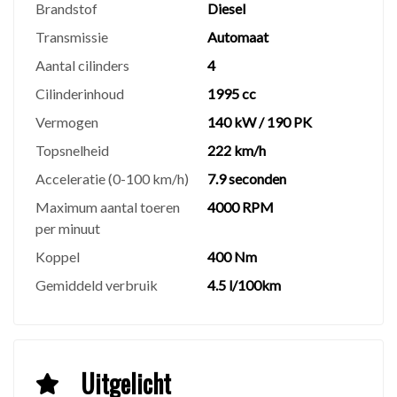
Brandstof
Diesel
gebreken ontstaan dan kunt u gebruik maken van
Transmissie
Automaat
onze 3 maanden interne Servicegarantie. Kijk voor de
voorwaarden en het actuele aanbod met grote
Aantal cilinders
4
scherpe foto's op onze website.
Cilinderinhoud
1995 cc
Vermogen
140 kW / 190 PK
Graag tot ziens bij,
Topsnelheid
222 km/h
JH auto's
Acceleratie (0-100 km/h)
7.9 seconden
M.J. van Olmstraat 33
Maximum aantal toeren
4000 RPM
9672 AE Winschoten
per minuut
info@jhautos.nl
Koppel
400 Nm
www.jhautos.nl
Gemiddeld verbruik
4.5 l/100km
⚠️
Disclaimer
AAN ONZE INTERNETSITE KUNNEN GEEN
RECHTEN WORDEN ONTLEEND, ALLE
ADVERTENTIES ZIJN ONDER VOORBEHOUD VAN
Uitgelicht
PUBLICATIEFOUTEN, CONTROLEER ZELF