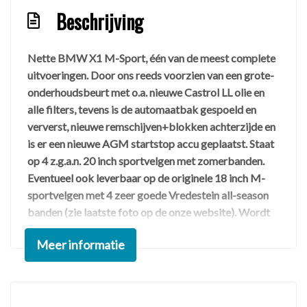
Beschrijving
Nette BMW X1 M-Sport, één van de meest complete
uitvoeringen. Door ons reeds voorzien van een grote-
onderhoudsbeurt met o.a. nieuwe Castrol LL olie en
alle filters, tevens is de automaatbak gespoeld en
ververst, nieuwe remschijven+blokken achterzijde en
is er een nieuwe AGM startstop accu geplaatst. Staat
op 4 z.g.a.n. 20 inch sportvelgen met zomerbanden.
Eventueel ook leverbaar op de originele 18 inch M-
sportvelgen met 4 zeer goede Vredestein all-season
banden (zie laatste foto op de onze website). Wordt
geleverd met een lange of nieuwe APK (Zonder
Meer informatie
adviespunten). Dit betreft een Nederlands geleverde
auto met een aantoonbare lage kilometerstand
inclusief een RDW/NAP-Tellerrapport.