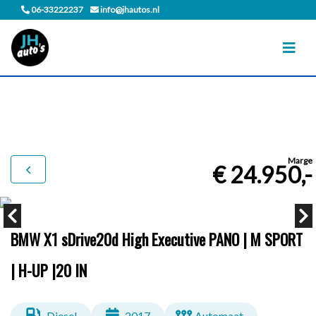
06-33222237
info@jhautos.nl
Marge
€ 24.950,-
BMW X1 sDrive20d High Executive PANO | M SPORT
| H-UP |20 IN
Diesel
2017
Automaat