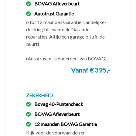
BOVAG Afleverbeurt
Wat kunt u van ons verwachten
Autotrust Garantie
✅ Een APK technisch gecontroleerde auto
6 tot 12 maanden Garantie. Landelijke-
✅ Noodzakelijk uitgevoerd onderhoud
dekking bij eventuele Garantie-
✅ Geen adviespunten of verborgen gebreken
reparaties. Altijd een garage bij u in de
buurt!
-------------------------------------------------------------
-------------------------------------------------------------
(Autotrust.nl is onderdeel van BOVAG).
--------------------------
Vanaf € 395,-
Openingstijden
Wij werken uitsluitend op afspraak, hiervoor zijn wij 6
dagen per week telefonisch of via WhatsApp
ZEKERHEID
bereikbaar.
Bovag 40-Puntencheck
✔️ Ma t/m Vr 9.00-18.00
BOVAG Afleverbeurt
✔️ Zaterdag 10.00-17.00
12 maanden BOVAG Garantie
❌ Zondags gesloten
Kijk voor de voorwaarden en